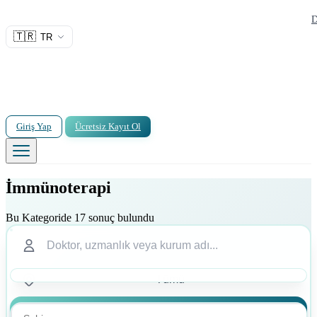
D
🇹🇷
TR
Giriş Yap
Ücretsiz Kayıt Ol
İmmünoterapi
Bu Kategoride 17 sonuç bulundu
Ara
Ara