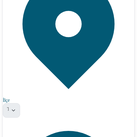
İlçe
Tümü