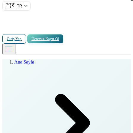
🇹🇷
TR
Giriş Yap
Ücretsiz Kayıt Ol
Ana Sayfa