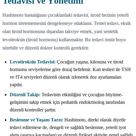
Tedavisi ve Yönetimi
Hashimoto hastalığının çocuklardaki tedavisi, tiroid bezinin yeterli
hormon üretememesini dengelemeye odaklanır. Temel tedavi, eksik
olan tiroid hormonunu dışarıdan takviye etmek, yani sentetik
levotiroksin (tiroid hormonu) kullanmaktır. Bu tedavi ömür boyu
sürebilir ve düzenli doktor kontrolü gerektirir.
Levotiroksin Tedavisi:
Çocuğun yaşına, kilosuna ve tiroid
hormonu seviyelerine göre dozaj belirlenir. Kan testleri ile TSH
ve fT4 seviyeleri düzenli olarak izlenerek doz ayarlamaları
yapılır.
Düzenli Takip:
Tedavinin etkinliğini ve çocuğun büyüme-
gelişimini takip etmek için pediatrik endokrinolog tarafından
düzenli kontroller şarttır.
Beslenme ve Yaşam Tarzı:
Hashimoto, direkt olarak diyetle
tedavi edilemese de, dengeli ve sağlıklı beslenme, yeterli iyot
alımı (aşırıya kaçmadan) ve düzenli fiziksel aktivite genel sağlığı