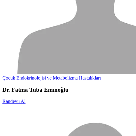
Çocuk Endokrinolojisi ve Metabolizma Hastalıkları
Dr. Fatma Tuba Emınoğlu
Randevu Al