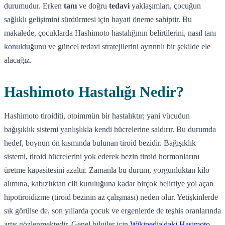
durumudur. Erken
tanı
ve doğru
tedavi
yaklaşımları, çocuğun
sağlıklı gelişimini sürdürmesi için hayati öneme sahiptir. Bu
makalede, çocuklarda Hashimoto hastalığının belirtilerini, nasıl tanı
konulduğunu ve güncel tedavi stratejilerini ayrıntılı bir şekilde ele
alacağız.
Hashimoto Hastalığı Nedir?
Hashimoto tiroiditi, otoimmün bir hastalıktır; yani vücudun
bağışıklık sistemi yanlışlıkla kendi hücrelerine saldırır. Bu durumda
hedef, boynun ön kısmında bulunan tiroid bezidir. Bağışıklık
sistemi, tiroid hücrelerini yok ederek bezin tiroid hormonlarını
üretme kapasitesini azaltır. Zamanla bu durum, yorgunluktan kilo
alımına, kabızlıktan cilt kuruluğuna kadar birçok belirtiye yol açan
hipotiroidizme (tiroid bezinin az çalışması) neden olur. Yetişkinlerde
sık görülse de, son yıllarda çocuk ve ergenlerde de teşhis oranlarında
artış gözlenmektedir. Genel bilgiler için
Wikipedia'daki Haşimoto