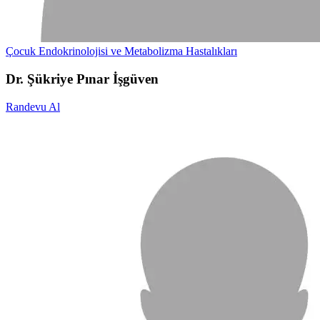
Çocuk Endokrinolojisi ve Metabolizma Hastalıkları
Dr. Şükriye Pınar İşgüven
Randevu Al