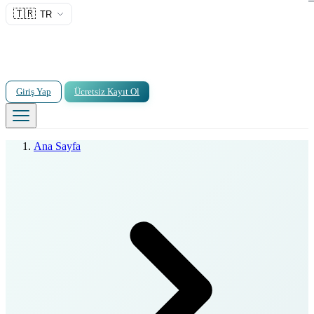
🇹🇷
TR
Giriş Yap
Ücretsiz Kayıt Ol
Ana Sayfa