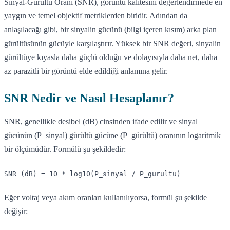
Sinyal-Gürültü Oranı (SNR), görüntü kalitesini değerlendirmede en
yaygın ve temel objektif metriklerden biridir. Adından da
anlaşılacağı gibi, bir sinyalin gücünü (bilgi içeren kısım) arka plan
gürültüsünün gücüyle karşılaştırır. Yüksek bir SNR değeri, sinyalin
gürültüye kıyasla daha güçlü olduğu ve dolayısıyla daha net, daha
az parazitli bir görüntü elde edildiği anlamına gelir.
SNR Nedir ve Nasıl Hesaplanır?
SNR, genellikle desibel (dB) cinsinden ifade edilir ve sinyal
gücünün (P_sinyal) gürültü gücüne (P_gürültü) oranının logaritmik
bir ölçümüdür. Formülü şu şekildedir:
SNR (dB) = 10 * log10(P_sinyal / P_gürültü)
Eğer voltaj veya akım oranları kullanılıyorsa, formül şu şekilde
değişir: