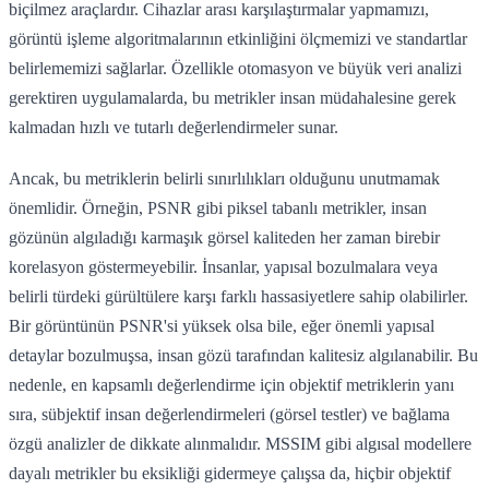
biçilmez araçlardır. Cihazlar arası karşılaştırmalar yapmamızı,
görüntü işleme algoritmalarının etkinliğini ölçmemizi ve standartlar
belirlememizi sağlarlar. Özellikle otomasyon ve büyük veri analizi
gerektiren uygulamalarda, bu metrikler insan müdahalesine gerek
kalmadan hızlı ve tutarlı değerlendirmeler sunar.
Ancak, bu metriklerin belirli sınırlılıkları olduğunu unutmamak
önemlidir. Örneğin, PSNR gibi piksel tabanlı metrikler, insan
gözünün algıladığı karmaşık görsel kaliteden her zaman birebir
korelasyon göstermeyebilir. İnsanlar, yapısal bozulmalara veya
belirli türdeki gürültülere karşı farklı hassasiyetlere sahip olabilirler.
Bir görüntünün PSNR'si yüksek olsa bile, eğer önemli yapısal
detaylar bozulmuşsa, insan gözü tarafından kalitesiz algılanabilir. Bu
nedenle, en kapsamlı değerlendirme için objektif metriklerin yanı
sıra, sübjektif insan değerlendirmeleri (görsel testler) ve bağlama
özgü analizler de dikkate alınmalıdır. MSSIM gibi algısal modellere
dayalı metrikler bu eksikliği gidermeye çalışsa da, hiçbir objektif