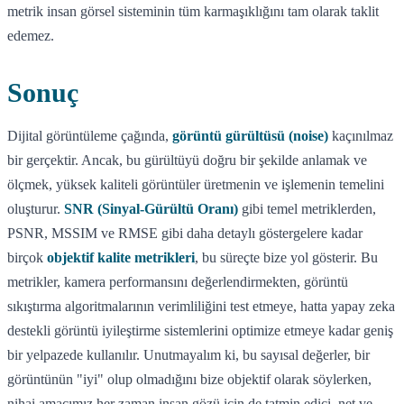
metrik insan görsel sisteminin tüm karmaşıklığını tam olarak taklit
edemez.
Sonuç
Dijital görüntüleme çağında,
görüntü gürültüsü (noise)
kaçınılmaz
bir gerçektir. Ancak, bu gürültüyü doğru bir şekilde anlamak ve
ölçmek, yüksek kaliteli görüntüler üretmenin ve işlemenin temelini
oluşturur.
SNR (Sinyal-Gürültü Oranı)
gibi temel metriklerden,
PSNR, MSSIM ve RMSE gibi daha detaylı göstergelere kadar
birçok
objektif kalite metrikleri
, bu süreçte bize yol gösterir. Bu
metrikler, kamera performansını değerlendirmekten, görüntü
sıkıştırma algoritmalarının verimliliğini test etmeye, hatta yapay zeka
destekli görüntü iyileştirme sistemlerini optimize etmeye kadar geniş
bir yelpazede kullanılır. Unutmayalım ki, bu sayısal değerler, bir
görüntünün "iyi" olup olmadığını bize objektif olarak söylerken,
nihai amacımız her zaman insan gözü için de tatmin edici, net ve