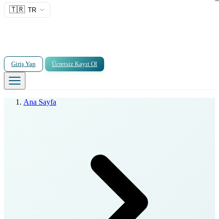
🇹🇷
TR
Giriş Yap
Ücretsiz Kayıt Ol
Ana Sayfa