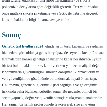
testin türüne, endikasyonuna (tıbbi gerekliliğine) ve sigorta
poliçenizin detaylarına göre değişiklik gösterir. Test yaptırmadan
önce mutlaka sigorta şirketinizle veya SGK ile iletişime geçerek
kapsam hakkında bilgi almanız tavsiye edilir.
Sonuç
Genetik test fiyatları 2024
yılında testin türü, kapsamı ve sağlanan
hizmetlere göre oldukça geniş bir yelpazede seyretmektedir. Prenatal
taramalardan kanser genetiği analizlerine kadar her ihtiyaca uygun
bir test bulunmakla birlikte, karar verirken yalnızca maliyeti değil,
laboratuvarın güvenilirliğini, sunulan danışmanlık hizmetlerini ve
veri güvenliğini de göz önünde bulundurmak hayati önem taşır.
Unutmayın, genetik bilgileriniz kişisel sağlığınız ve geleceğiniz
hakkında paha biçilmez içgörüler sunar. Bu nedenle, bilinçli bir
seçim yapmak, doğru ve güvenilir sonuçlara ulaşmanın anahtarıdır.
Her zaman bir sağlık profesyoneliyle görüşerek size en uygun