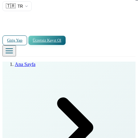
🇹🇷
TR
Giriş Yap
Ücretsiz Kayıt Ol
Ana Sayfa