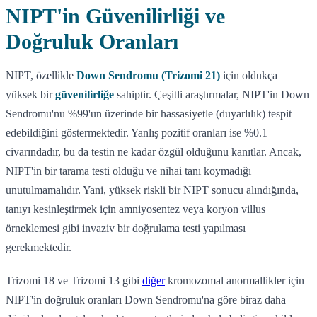
NIPT'in Güvenilirliği ve
Doğruluk Oranları
NIPT, özellikle
Down Sendromu (Trizomi 21)
için oldukça
yüksek bir
güvenilirliğe
sahiptir. Çeşitli araştırmalar, NIPT'in Down
Sendromu'nu %99'un üzerinde bir hassasiyetle (duyarlılık) tespit
edebildiğini göstermektedir. Yanlış pozitif oranları ise %0.1
civarındadır, bu da testin ne kadar özgül olduğunu kanıtlar. Ancak,
NIPT'in bir tarama testi olduğu ve nihai tanı koymadığı
unutulmamalıdır. Yani, yüksek riskli bir NIPT sonucu alındığında,
tanıyı kesinleştirmek için amniyosentez veya koryon villus
örneklemesi gibi invaziv bir doğrulama testi yapılması
gerekmektedir.
Trizomi 18 ve Trizomi 13 gibi
diğer
kromozomal anormallikler için
NIPT'in doğruluk oranları Down Sendromu'na göre biraz daha