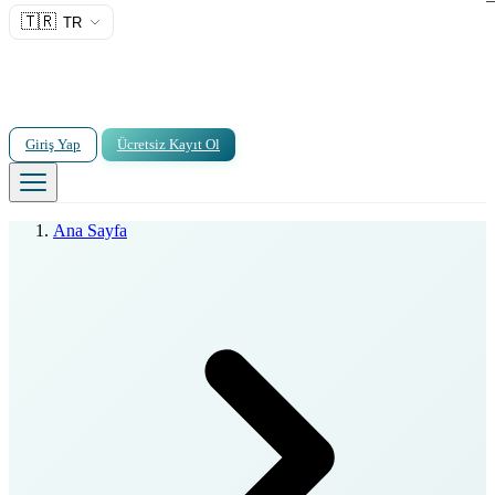
🇹🇷
TR
Giriş Yap
Ücretsiz Kayıt Ol
Ana Sayfa