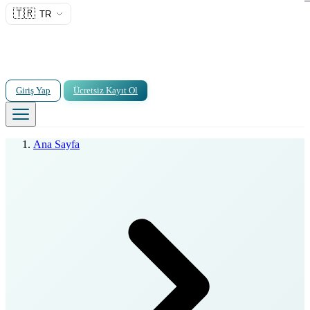
🇹🇷
TR
Giriş Yap
Ücretsiz Kayıt Ol
Ana Sayfa