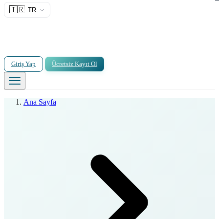
🇹🇷
TR
Giriş Yap
Ücretsiz Kayıt Ol
Ana Sayfa