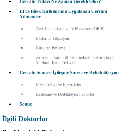
Cerrahi Tedavi Ne Zaman Gerekli Olur?
El ve Bilek Kırıklarında Uygulanan Cerrahi
Yöntemler
Açık Redüksiyon ve İç Fiksasyon (ORIF)
Eksternal Fiksasyon
Perkutan Pinleme
artroskopi-yardimli-kirik-tedavisi">Artroskopi
Yardımlı Kırık Tedavisi
Cerrahi Sonrası İyileşme Süreci ve Rehabilitasyon
Fizik Tedavi ve Egzersizler
Beslenme ve Destekleyici Faktörler
Sonuç
İlgili Doktorlar