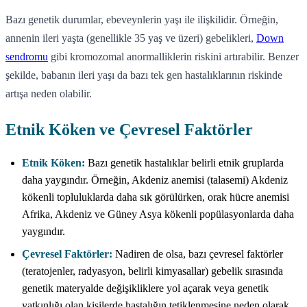
Bazı genetik durumlar, ebeveynlerin yaşı ile ilişkilidir. Örneğin,
annenin ileri yaşta (genellikle 35 yaş ve üzeri) gebelikleri,
Down
sendromu
gibi kromozomal anormalliklerin riskini artırabilir. Benzer
şekilde, babanın ileri yaşı da bazı tek gen hastalıklarının riskinde
artışa neden olabilir.
Etnik Köken ve Çevresel Faktörler
Etnik Köken:
Bazı genetik hastalıklar belirli etnik gruplarda
daha yaygındır. Örneğin, Akdeniz anemisi (talasemi) Akdeniz
kökenli topluluklarda daha sık görülürken, orak hücre anemisi
Afrika, Akdeniz ve Güney Asya kökenli popülasyonlarda daha
yaygındır.
Çevresel Faktörler:
Nadiren de olsa, bazı çevresel faktörler
(teratojenler, radyasyon, belirli kimyasallar) gebelik sırasında
genetik materyalde değişikliklere yol açarak veya genetik
yatkınlığı olan kişilerde hastalığın tetiklenmesine neden olarak