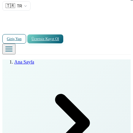
🇹🇷
TR
Giriş Yap
Ücretsiz Kayıt Ol
Ana Sayfa