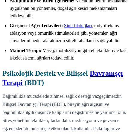
Akupunktur ve Kuru İğneleme:
Vücudun belirli noktalarına
uygulanan bu yöntemler, doğal ağrı kesici mekanizmaları
tetikleyebilir.
Girişimsel Ağrı Tedavileri:
Sinir blokajları
, radyofrekans
ablasyon veya omurilik stimülatörleri gibi yöntemler, ağrı
sinyallerini hedef alarak uzun süreli rahatlama sağlayabilir.
Manuel Terapi:
Masaj, mobilizasyon gibi el teknikleriyle kas-
iskelet sistemi ağrıları tedavi edilir.
Psikolojik Destek ve Bilişsel
Davranışçı
Terapi
(BDT)
Bağımlılıkla mücadelede zihinsel sağlık desteği vazgeçilmezdir.
Bilişsel Davranışçı Terapi (BDT), bireyin ağrı algısını ve
bağımlılıkla ilgili düşünce kalıplarını değiştirmesine yardımcı olur.
Stres yönetimi teknikleri, farkındalık meditasyonu ve gevşeme
egzersizleri de bu süreçte etkin olarak kullanılır. Psikologlar ve