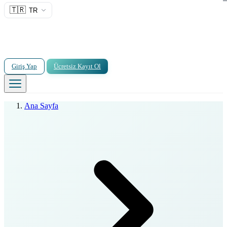
🇹🇷
TR
Giriş Yap
Ücretsiz Kayıt Ol
Ana Sayfa