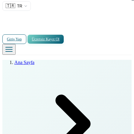
🇹🇷
TR
Giriş Yap
Ücretsiz Kayıt Ol
Ana Sayfa