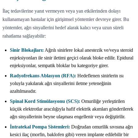
İlaç tedavilerine yanıt vermeyen veya yan etkilerinden dolayı
kullanamayan hastalar için girişimsel yöntemler devreye girer. Bu
yöntemler, ağrı sinyallerini hedef alarak kalıcı veya uzun süreli
rahatlama sağlayabilir:
Sinir Blokajları:
Ağrılı sinirlere lokal anestezik ve/veya steroid
enjeksiyonları ile sinir iletimi geçici olarak bloke edilir. Epidural
enjeksiyonlar, sempatik bloklar bu kategoriye girer.
Radyofrekans Ablasyon (RFA):
Hedeflenen sinirlerin ısı
yoluyla yakılarak ağrı sinyallerini iletme yeteneğinin
azaltılmasıdır.
Spinal Kord Stimülasyonu (SCS):
Omuriliğe yerleştirilen
küçük elektrotlar aracılığıyla hafif elektrik akımları gönderilerek
ağrı sinyallerinin beyne ulaşması engellenir veya değiştirilir.
İntratekal Pompa Sistemleri:
Doğrudan omurilik sıvısına ağrı
kesici ilaç (morfin, baklofen gibi) veren implante edilebilir bir