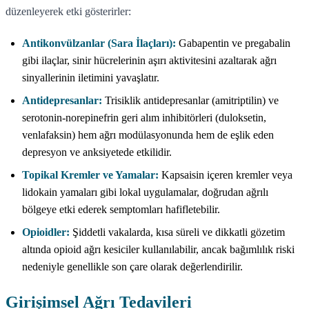
düzenleyerek etki gösterirler:
Antikonvülzanlar (Sara İlaçları):
Gabapentin ve pregabalin
gibi ilaçlar, sinir hücrelerinin aşırı aktivitesini azaltarak ağrı
sinyallerinin iletimini yavaşlatır.
Antidepresanlar:
Trisiklik antidepresanlar (amitriptilin) ve
serotonin-norepinefrin geri alım inhibitörleri (duloksetin,
venlafaksin) hem ağrı modülasyonunda hem de eşlik eden
depresyon ve anksiyetede etkilidir.
Topikal Kremler ve Yamalar:
Kapsaisin içeren kremler veya
lidokain yamaları gibi lokal uygulamalar, doğrudan ağrılı
bölgeye etki ederek semptomları hafifletebilir.
Opioidler:
Şiddetli vakalarda, kısa süreli ve dikkatli gözetim
altında opioid ağrı kesiciler kullanılabilir, ancak bağımlılık riski
nedeniyle genellikle son çare olarak değerlendirilir.
Girişimsel Ağrı Tedavileri