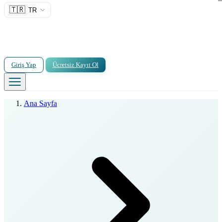
🇹🇷
TR
Giriş Yap
Ücretsiz Kayıt Ol
Ana Sayfa