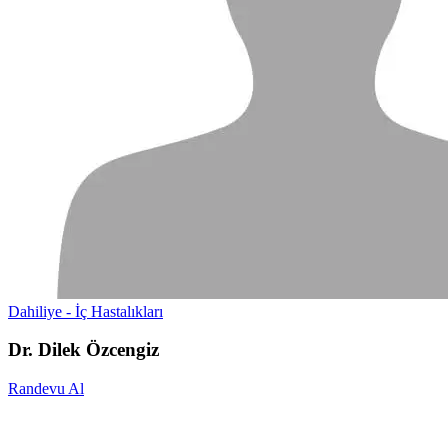
Dahiliye - İç Hastalıkları
Dr. Dilek Özcengiz
Randevu Al