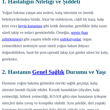
1. Hastalığın Niteliği ve Şiddeti
Yoğun bakıma yatışın ana nedeni, kalış süresinin en önemli
belirleyicilerinden biridir. Akut bir enfeksiyon, ciddi bir kaza, kalp
krizi veya
beyin kanaması
gibi kritik durumlar, genellikle daha uzun
süreli takip ve tedavi gerektirebilir. Örneğin,
sepsis (kan
zehirlenmesi)
gibi yaşamı tehdit eden
enfeksiyonlar
, organ
yetmezlikleri nedeniyle uzun süreli yoğun bakım ihtiyacı
doğurabilirken, basit bir post-operatif takip için günler süren bir kalış
gerekmez.
2. Hastanın
Genel Sağlık
Durumu ve Yaşı
Hastanın yoğun bakıma girmeden önceki sağlık geçmişi, kalış
süresini önemli ölçüde etkiler. Kronik hastalıkları (diyabet, kalp
yetmezliği, böbrek yetmezliği, KOAH gibi) olan hastaların iyileşme
süreçleri daha yavaş ve komplike olabilir. Aynı şekilde, ileri yaştaki
hastaların fizyolojik rezervleri daha düşük olduğu için, genç ve