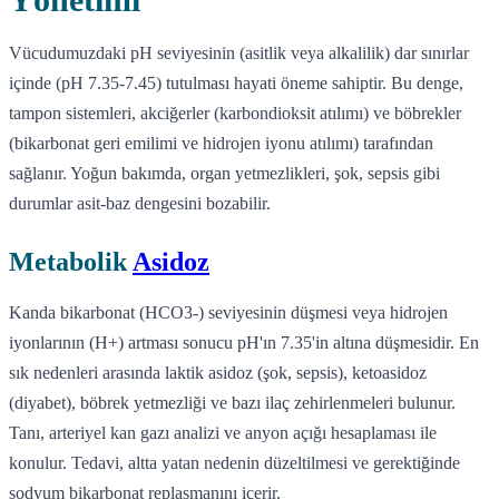
Vücudumuzdaki pH seviyesinin (asitlik veya alkalilik) dar sınırlar
içinde (pH 7.35-7.45) tutulması hayati öneme sahiptir. Bu denge,
tampon sistemleri, akciğerler (karbondioksit atılımı) ve böbrekler
(bikarbonat geri emilimi ve hidrojen iyonu atılımı) tarafından
sağlanır. Yoğun bakımda, organ yetmezlikleri, şok, sepsis gibi
durumlar asit-baz dengesini bozabilir.
Metabolik
Asidoz
Kanda bikarbonat (HCO3-) seviyesinin düşmesi veya hidrojen
iyonlarının (H+) artması sonucu pH'ın 7.35'in altına düşmesidir. En
sık nedenleri arasında laktik asidoz (şok, sepsis), ketoasidoz
(diyabet), böbrek yetmezliği ve bazı ilaç zehirlenmeleri bulunur.
Tanı, arteriyel kan gazı analizi ve anyon açığı hesaplaması ile
konulur. Tedavi, altta yatan nedenin düzeltilmesi ve gerektiğinde
sodyum bikarbonat replasmanını içerir.