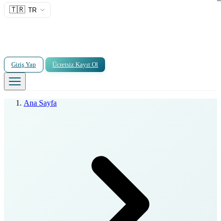
🇹🇷
TR
Giriş Yap
Ücretsiz Kayıt Ol
Ana Sayfa