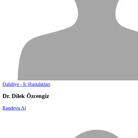
Dahiliye - İç Hastalıkları
Dr. Dilek Özcengiz
Randevu Al