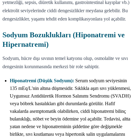
yetmezliği, sepsis, diüretik kullanımı, gastrointestinal kayıplar vb.)
elektrolit seviyelerinde ciddi dengesizlikler meydana gelebilir. Bu
dengesizlikler, yaşamı tehdit eden komplikasyonlara yol açabilir.
Sodyum Bozuklukları (Hiponatremi ve
Hipernatremi)
Sodyum, hücre dışı sıvının temel katyonu olup, osmolalite ve sıvı
dengesinin korunmasında merkezi bir role sahiptir.
Hiponatremi (Düşük Sodyum):
Serum sodyum seviyesinin
135 mEq/L'nin altına düşmesidir. Sıklıkla aşırı sıvı yüklenmesi,
Uygunsuz Antidiüretik Hormon Salınımı Sendromu (SVADH)
veya böbrek hastalıkları gibi durumlarda görülür. Hafif
vakalarda asemptomatik olabilirken, ciddi hiponatremi bilinç
bulanıklığı, nöbet ve beyin ödemine yol açabilir. Tedavisi, altta
yatan nedene ve hiponatreminin şiddetine göre değişmekle
birlikte, sıvı kısıtlaması veya hipertonik salin uygulamalarını