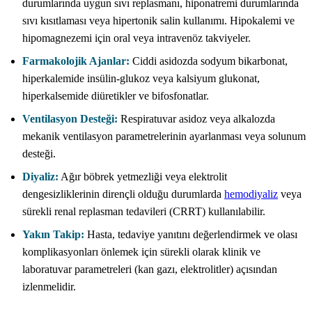
durumlarında uygun sıvı replasmanı, hiponatremi durumlarında
sıvı kısıtlaması veya hipertonik salin kullanımı. Hipokalemi ve
hipomagnezemi için oral veya intravenöz takviyeler.
Farmakolojik Ajanlar:
Ciddi asidozda sodyum bikarbonat,
hiperkalemide insülin-glukoz veya kalsiyum glukonat,
hiperkalsemide diüretikler ve bifosfonatlar.
Ventilasyon Desteği:
Respiratuvar asidoz veya alkalozda
mekanik ventilasyon parametrelerinin ayarlanması veya solunum
desteği.
Diyaliz:
Ağır böbrek yetmezliği veya elektrolit
dengesizliklerinin dirençli olduğu durumlarda
hemodiyaliz
veya
sürekli renal replasman tedavileri (CRRT) kullanılabilir.
Yakın Takip:
Hasta, tedaviye yanıtını değerlendirmek ve olası
komplikasyonları önlemek için sürekli olarak klinik ve
laboratuvar parametreleri (kan gazı, elektrolitler) açısından
izlenmelidir.