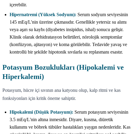
içerebilir.
Hipernatremi (Yüksek Sodyum):
Serum sodyum seviyesinin
145 mEq/L'nin üzerine çıkmasıdır. Genellikle yetersiz su alımı
veya aşırı su kaybı (diyabetes insipidus, ishal) sonucu gelişir.
Klinik olarak dehidratasyon belirtileri, nörolojik semptomlar
(konfüzyon, ajitasyon) ve koma görülebilir. Tedavide yavaş ve
kontrollü bir şekilde hipotonik sıvılarla su replasmanı esastır.
Potasyum Bozuklukları (Hipokalemi ve
Hiperkalemi)
Potasyum, hücre içi sıvının ana katyonu olup, kalp ritmi ve kas
fonksiyonları için kritik öneme sahiptir.
Hipokalemi (Düşük Potasyum):
Serum potasyum seviyesinin
3.5 mEq/L'nin altına inmesidir. Diyare, kusma, diüretik
kullanımı ve böbrek tübüler hastalıkları yaygın nedenleridir. Kas