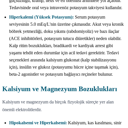
güçsüzlüğü, kramp, ileus ve en önemlisi aritmilere yol açabilir.
Tedavisinde oral veya intravenöz potasyum takviyesi kullanılır.
Hiperkalemi (Yüksek Potasyum):
Serum potasyum
seviyesinin 5.0 mEq/L'nin üzerine çıkmasıdır. Akut veya kronik
böbrek yetmezliği, doku yıkımı (rabdomiyoliz) ve bazı ilaçlar
(ACE inhibitörleri, potasyum tutucu diüretikler) neden olabilir.
Kalp ritim bozuklukları, bradikardi ve kardiyak arrest gibi
yaşamı tehdit eden durumlar için acil tedavi gerektirir. Tedavi
seçenekleri arasında kalsiyum glukonat (kalp stabilizasyonu
için), insülin ve glukoz (potasyumu hücre içine taşımak için),
beta-2 agonistler ve potasyum bağlayıcı reçineler bulunur.
Kalsiyum ve Magnezyum Bozuklukları
Kalsiyum ve magnezyum da birçok fizyolojik süreçte yer alan
önemli elektrolitlerdir.
Hipokalsemi ve Hiperkalsemi:
Kalsiyum, kas kasılması, sinir