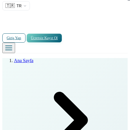
🇹🇷
TR
Giriş Yap
Ücretsiz Kayıt Ol
Ana Sayfa