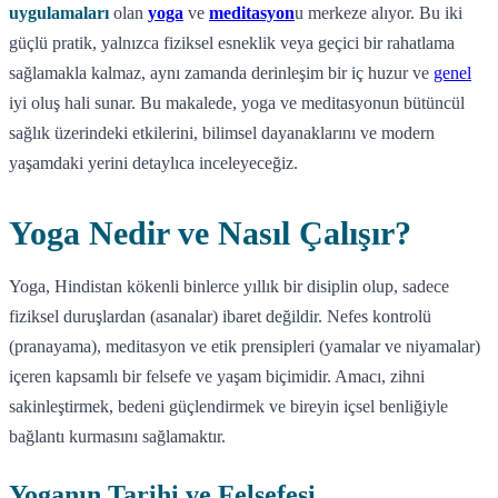
uygulamaları
olan
yoga
ve
meditasyon
u merkeze alıyor. Bu iki
güçlü pratik, yalnızca fiziksel esneklik veya geçici bir rahatlama
sağlamakla kalmaz, aynı zamanda derinleşim bir iç huzur ve
genel
iyi oluş hali sunar. Bu makalede, yoga ve meditasyonun bütüncül
sağlık üzerindeki etkilerini, bilimsel dayanaklarını ve modern
yaşamdaki yerini detaylıca inceleyeceğiz.
Yoga Nedir ve Nasıl Çalışır?
Yoga, Hindistan kökenli binlerce yıllık bir disiplin olup, sadece
fiziksel duruşlardan (asanalar) ibaret değildir. Nefes kontrolü
(pranayama), meditasyon ve etik prensipleri (yamalar ve niyamalar)
içeren kapsamlı bir felsefe ve yaşam biçimidir. Amacı, zihni
sakinleştirmek, bedeni güçlendirmek ve bireyin içsel benliğiyle
bağlantı kurmasını sağlamaktır.
Yoganın Tarihi ve Felsefesi