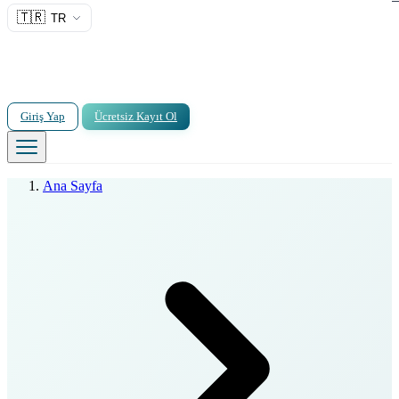
🇹🇷
TR
Giriş Yap
Ücretsiz Kayıt Ol
Ana Sayfa