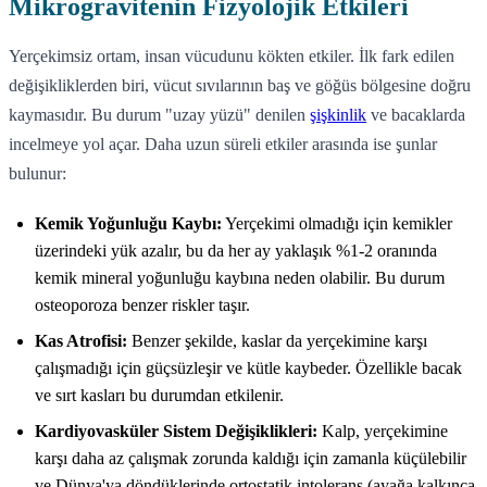
Mikrogravitenin Fizyolojik Etkileri
Yerçekimsiz ortam, insan vücudunu kökten etkiler. İlk fark edilen
değişikliklerden biri, vücut sıvılarının baş ve göğüs bölgesine doğru
kaymasıdır. Bu durum "uzay yüzü" denilen
şişkinlik
ve bacaklarda
incelmeye yol açar. Daha uzun süreli etkiler arasında ise şunlar
bulunur:
Kemik Yoğunluğu Kaybı:
Yerçekimi olmadığı için kemikler
üzerindeki yük azalır, bu da her ay yaklaşık %1-2 oranında
kemik mineral yoğunluğu kaybına neden olabilir. Bu durum
osteoporoza benzer riskler taşır.
Kas Atrofisi:
Benzer şekilde, kaslar da yerçekimine karşı
çalışmadığı için güçsüzleşir ve kütle kaybeder. Özellikle bacak
ve sırt kasları bu durumdan etkilenir.
Kardiyovasküler Sistem Değişiklikleri:
Kalp, yerçekimine
karşı daha az çalışmak zorunda kaldığı için zamanla küçülebilir
ve Dünya'ya döndüklerinde ortostatik intolerans (ayağa kalkınca