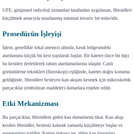
UFE, girişimsel radyoloji uzmanları tarafından uygulanan, fibroidleri
küçültmek amacıyla tasarlanmış minimal invaziv bir tedavidir.
Prosedürün İşleyişi
İşlem, genellikle lokal anestezi altında, kasık bölgesindeki
atardamara küçük bir kesi yapılarak başlar. Bir kateter (ince bir tüp)
bu kesiden ilerletilerek rahim atardamarlarına ulaşılır. Canlı
görüntüleme teknikleri (floroskopi) eşliğinde, kateter doğru konuma
geldiğinde, fibroidleri besleyen kan akışını kesmek için mikroskobik
parçacıklar (embolizan maddeler) damarlara enjekte edilir.
Etki Mekanizması
Bu parçacıklar, fibroidlere giden kan damarlarını tıkar. Kan akışı
kesilen fibroidler, besinsiz kalarak zamanla küçülmeye başlar ve
semptomları hafifler. Rahim dokusu ise, diğer kan damarları