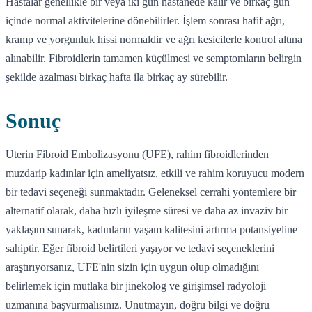
Hastalar genellikle bir veya iki gün hastanede kalır ve birkaç gün
içinde normal aktivitelerine dönebilirler. İşlem sonrası hafif ağrı,
kramp ve yorgunluk hissi normaldir ve ağrı kesicilerle kontrol altına
alınabilir. Fibroidlerin tamamen küçülmesi ve semptomların belirgin
şekilde azalması birkaç hafta ila birkaç ay sürebilir.
Sonuç
Uterin Fibroid Embolizasyonu (UFE), rahim fibroidlerinden
muzdarip kadınlar için ameliyatsız, etkili ve rahim koruyucu modern
bir tedavi seçeneği sunmaktadır. Geleneksel cerrahi yöntemlere bir
alternatif olarak, daha hızlı iyileşme süresi ve daha az invaziv bir
yaklaşım sunarak, kadınların yaşam kalitesini artırma potansiyeline
sahiptir. Eğer fibroid belirtileri yaşıyor ve tedavi seçeneklerini
araştırıyorsanız, UFE'nin sizin için uygun olup olmadığını
belirlemek için mutlaka bir jinekolog ve girişimsel radyoloji
uzmanına başvurmalısınız. Unutmayın, doğru bilgi ve doğru