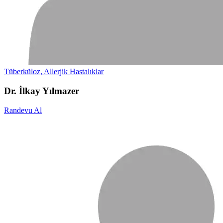
Tüberküloz, Allerjik Hastalıklar
Dr. İlkay Yılmazer
Randevu Al