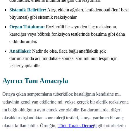
döküntüler, eritema multiforme gibi cilt lezyonları.
Sistemik Belirtiler:
Ateş, eklem ağrıları, lenfadenopati (lenf bezi
büyümesi) gibi sistemik reaksiyonlar.
Organ Tutulumu:
Eozinofili ile seyreden ilaç reaksiyonu,
karaciğer veya böbrek fonksiyon testlerinde bozulma gibi daha
ciddi durumlar.
Anafilaksi:
Nadir de olsa, ilaca bağlı anafilaktik şok
durumlarında acil müdahale sonrası sorumlunun tespiti için
testler yapılabilir.
Ayırıcı Tanı Amacıyla
Ortaya çıkan semptomların tüberküloz hastalığının kendisine mi,
tedavinin genel yan etkilerine mi, yoksa gerçek bir alerjik reaksiyona
mı bağlı olduğunu ayırt etmek zor olabilir. Bu durumlarda, diğer
olasılıklar dışlandıktan sonra alerji testleri, tanıya yardımcı bir araç
olarak kullanılabilir. Örneğin,
Türk Toraks Derneği
gibi otoritelerin