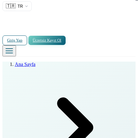
🇹🇷
TR
Giriş Yap
Ücretsiz Kayıt Ol
Ana Sayfa