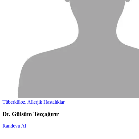
Tüberküloz, Allerjik Hastalıklar
Dr. Gülsüm Tezçağırır
Randevu Al