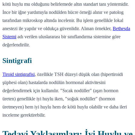
kötü huylu mu olduğunu belirlemede altın standart tanı yöntemidir.
İnce bir iğne yardımıyla nodülden hücre örneği alınır ve patolog
tarafından mikroskop altında incelenir. Bu işlem genellikle lokal
anestezi ile yapılır ve oldukça güvenlidir. Alınan örnekler,
Bethesda
Sistemi
adı verilen uluslararası bir sınıflandırma sistemine göre
değerlendirilir.
Sintigrafi
Tiroid sintigrafisi
, özellikle TSH düzeyi düşük olan (hipertiroidi
şüphesi olan) hastalarda nodülün hormonal aktivitesini
değerlendirmek için kullanılır. "Sıcak nodüller" (aşırı hormon
üreten) genellikle iyi huylu iken, "soğuk nodüller" (hormon
üretmeyen) hem iyi huylu hem de kötü huylu olabilir ve daha ileri
inceleme gerektirebilir.
Tedavi Yaklaşımları: İyi Huylu ve