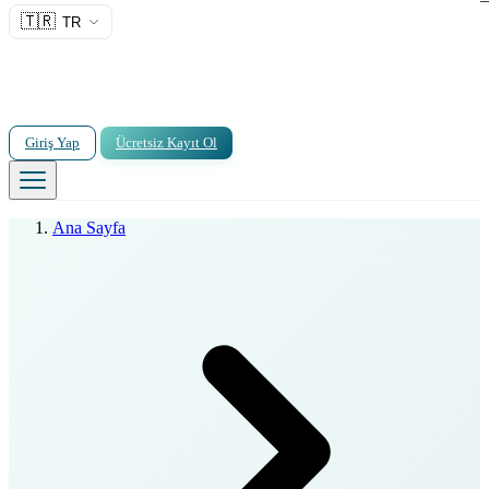
🇹🇷
TR
Giriş Yap
Ücretsiz Kayıt Ol
Ana Sayfa