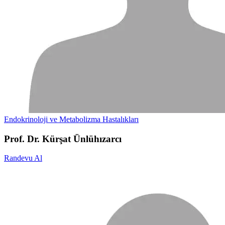
Endokrinoloji ve Metabolizma Hastalıkları
Prof. Dr. Kürşat Ünlühızarcı
Randevu Al