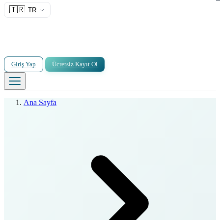
🇹🇷
TR
Giriş Yap
Ücretsiz Kayıt Ol
Ana Sayfa