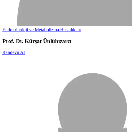
Endokrinoloji ve Metabolizma Hastalıkları
Prof. Dr. Kürşat Ünlühızarcı
Randevu Al