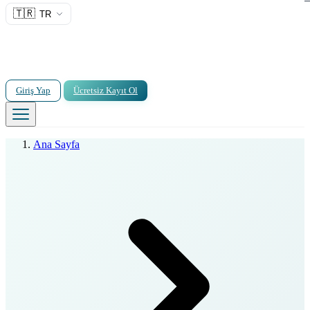
🇹🇷
TR
Giriş Yap
Ücretsiz Kayıt Ol
Ana Sayfa