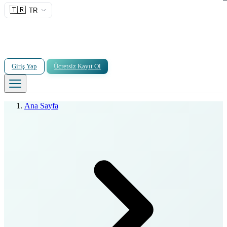
🇹🇷
TR
Giriş Yap
Ücretsiz Kayıt Ol
Ana Sayfa