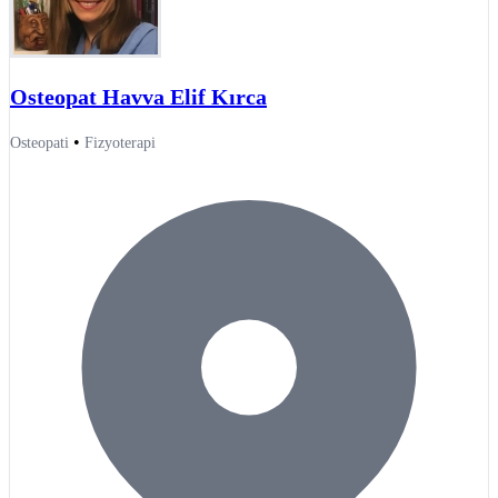
Osteopat Havva Elif Kırca
•
Osteopati
Fizyoterapi