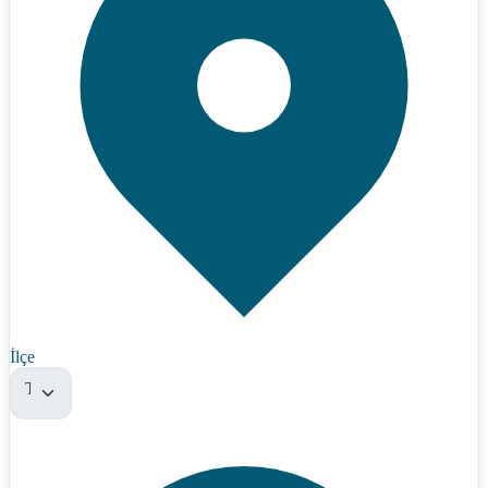
İlçe
Tümü