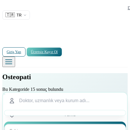
D
🇹🇷
TR
Giriş Yap
Ücretsiz Kayıt Ol
Osteopati
Bu Kategoride 15 sonuç bulundu
Ara
Ara