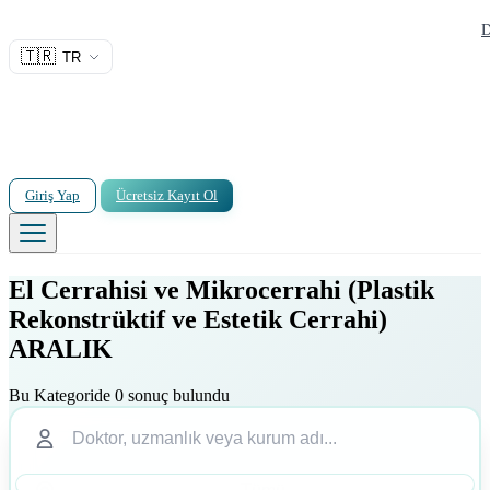
D
🇹🇷
TR
Giriş Yap
Ücretsiz Kayıt Ol
El Cerrahisi ve Mikrocerrahi (Plastik
Rekonstrüktif ve Estetik Cerrahi)
ARALIK
Bu Kategoride 0 sonuç bulundu