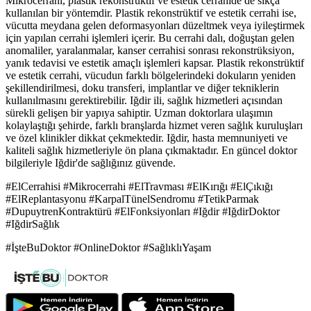
Mikrocerrahi, plastik rekonstrüktif ve estetik cerrahide de sıkça
kullanılan bir yöntemdir. Plastik rekonstrüktif ve estetik cerrahi ise,
vücutta meydana gelen deformasyonları düzeltmek veya iyileştirmek
için yapılan cerrahi işlemleri içerir. Bu cerrahi dalı, doğuştan gelen
anomaliler, yaralanmalar, kanser cerrahisi sonrası rekonstrüksiyon,
yanık tedavisi ve estetik amaçlı işlemleri kapsar. Plastik rekonstrüktif
ve estetik cerrahi, vücudun farklı bölgelerindeki dokuların yeniden
şekillendirilmesi, doku transferi, implantlar ve diğer tekniklerin
kullanılmasını gerektirebilir. Iğdir ili, sağlık hizmetleri açısından
sürekli gelişen bir yapıya sahiptir. Uzman doktorlara ulaşımın
kolaylaştığı şehirde, farklı branşlarda hizmet veren sağlık kuruluşları
ve özel klinikler dikkat çekmektedir. Iğdir, hasta memnuniyeti ve
kaliteli sağlık hizmetleriyle ön plana çıkmaktadır. En güncel doktor
bilgileriyle Iğdir'de sağlığınız güvende.
#ElCerrahisi #Mikrocerrahi #ElTravması #ElKırığı #ElÇıkığı
#ElReplantasyonu #KarpalTünelSendromu #TetikParmak
#DupuytrenKontraktürü #ElFonksiyonları #Iğdir #IğdirDoktor
#IğdirSağlık
#İşteBuDoktor #OnlineDoktor #SağlıklıYaşam