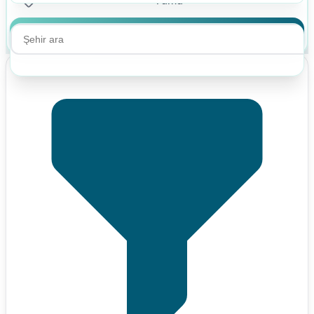
Ara
Ara