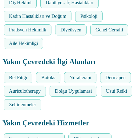
Diş Hekimi
Dahiliye - İç Hastalıkları
Kadın Hastalıkları ve Doğum
Psikoloji
Pratisyen Hekimlik
Diyetisyen
Genel Cerrahi
Aile Hekimliği
Yakın Çevredeki İlgi Alanları
Bel Fıtığı
Botoks
Nöralterapi
Dermapen
Auriculotherapy
Dolgu Uygulamasi
Usui Reiki
Zehirlenmeler
Yakın Çevredeki Hizmetler