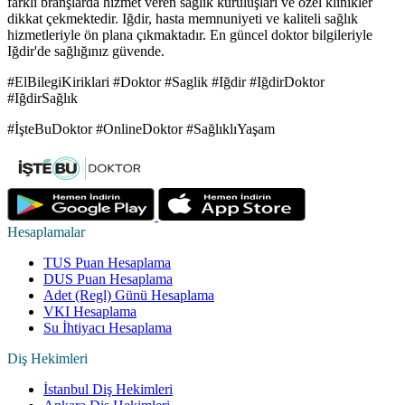
farklı branşlarda hizmet veren sağlık kuruluşları ve özel klinikler
dikkat çekmektedir. Iğdir, hasta memnuniyeti ve kaliteli sağlık
hizmetleriyle ön plana çıkmaktadır. En güncel doktor bilgileriyle
Iğdir'de sağlığınız güvende.
#ElBilegiKiriklari #Doktor #Saglik #Iğdir #IğdirDoktor
#IğdirSağlık
#İşteBuDoktor #OnlineDoktor #SağlıklıYaşam
Hesaplamalar
TUS Puan Hesaplama
DUS Puan Hesaplama
Adet (Regl) Günü Hesaplama
VKI Hesaplama
Su İhtiyacı Hesaplama
Diş Hekimleri
İstanbul Diş Hekimleri