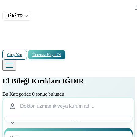
D
🇹🇷
TR
Giriş Yap
Ücretsiz Kayıt Ol
El Bileği Kırıkları IĞDIR
Bu Kategoride 0 sonuç bulundu
Ara
Ara