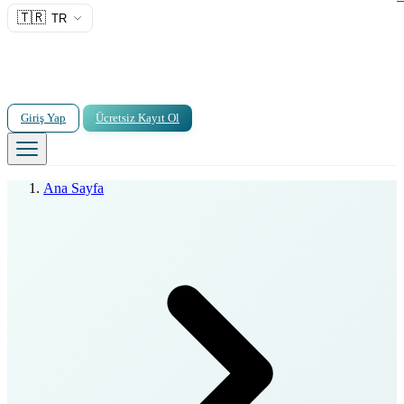
🇹🇷
TR
Giriş Yap
Ücretsiz Kayıt Ol
Ana Sayfa