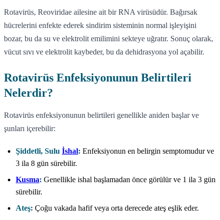
Rotavirüs, Reoviridae ailesine ait bir RNA virüsüdür. Bağırsak
hücrelerini enfekte ederek sindirim sisteminin normal işleyişini
bozar, bu da su ve elektrolit emilimini sekteye uğratır. Sonuç olarak,
vücut sıvı ve elektrolit kaybeder, bu da dehidrasyona yol açabilir.
Rotavirüs Enfeksiyonunun Belirtileri
Nelerdir?
Rotavirüs enfeksiyonunun belirtileri genellikle aniden başlar ve
şunları içerebilir:
Şiddetli, Sulu
İshal
:
Enfeksiyonun en belirgin semptomudur ve
3 ila 8 gün sürebilir.
Kusma
:
Genellikle ishal başlamadan önce görülür ve 1 ila 3 gün
sürebilir.
Ateş:
Çoğu vakada hafif veya orta derecede ateş eşlik eder.