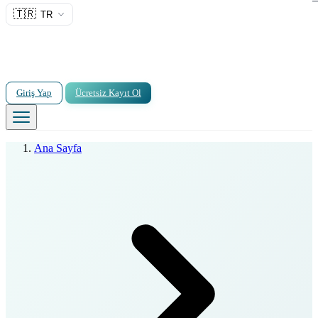
🇹🇷
TR
Giriş Yap
Ücretsiz Kayıt Ol
Ana Sayfa