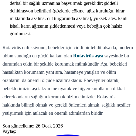
derhal bir sağlık uzmanına başvurmak gereklidir: şiddetli
dehidrasyon belirtileri (gözlerde çökme, ağız kuruluğu, idrar
miktarında azalma, cilt turgorunda azalma), yüksek ateş, kanlı
ishal, karın ağrısının şiddetlenmesi veya bebeğin çok halsiz
görünmesi.
Rotavirüs enfeksiyonu, bebekler için ciddi bir tehdit olsa da, modern
tıbbın sunduğu en güçlü kalkan olan
Rotavirüs aşısı
sayesinde bu
durumdan etkin bir şekilde korunmak mümkündür. Aşı, bebekleri
hastalıktan korumanın yanı sıra, hastaneye yatışları ve ölüm
oranlarını da önemli ölçüde azaltmaktadır. Ebeveynler olarak,
bebeklerimizin aşı takvimine uyarak ve hijyen kurallarına dikkat
ederek onların sağlığını korumak bizim elimizde. Rotavirüs
hakkında bilinçli olmak ve gerekli önlemleri almak, sağlıklı nesiller
yetiştirmek için atılacak en önemli adımlardan biridir.
Son güncelleme:
26 Ocak 2026
Paylaş: