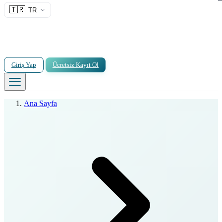
🇹🇷
TR
Giriş Yap
Ücretsiz Kayıt Ol
Ana Sayfa