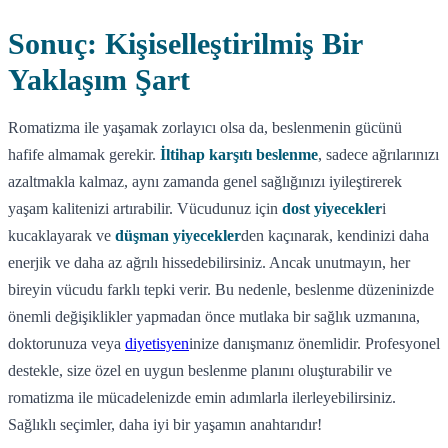
Sonuç: Kişiselleştirilmiş Bir
Yaklaşım Şart
Romatizma ile yaşamak zorlayıcı olsa da, beslenmenin gücünü
hafife almamak gerekir.
İltihap karşıtı beslenme
, sadece ağrılarınızı
azaltmakla kalmaz, aynı zamanda genel sağlığınızı iyileştirerek
yaşam kalitenizi artırabilir. Vücudunuz için
dost yiyecekler
i
kucaklayarak ve
düşman yiyecekler
den kaçınarak, kendinizi daha
enerjik ve daha az ağrılı hissedebilirsiniz. Ancak unutmayın, her
bireyin vücudu farklı tepki verir. Bu nedenle, beslenme düzeninizde
önemli değişiklikler yapmadan önce mutlaka bir sağlık uzmanına,
doktorunuza veya
diyetisyen
inize danışmanız önemlidir. Profesyonel
destekle, size özel en uygun beslenme planını oluşturabilir ve
romatizma ile mücadelenizde emin adımlarla ilerleyebilirsiniz.
Sağlıklı seçimler, daha iyi bir yaşamın anahtarıdır!