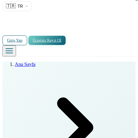
🇹🇷
TR
Giriş Yap
Ücretsiz Kayıt Ol
Ana Sayfa