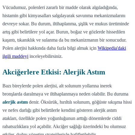
Vücudumuz, polenleri zararlı bir madde olarak algıladığında,
histamin gibi kimyasalları salgılayarak savunma mekanizmalarını
devreye sokar. Bu durum, iltihaplanma, şişlik ve mukus üretiminde
artış gibi belirtilere yol açar. Burun, boğaz ve gözlerde hissedilen
kaşıntı, tıkanıklık ve sulanma da bu mekanizmanın bir sonucudur.
Polen alerjisi hakkında daha fazla bilgi almak için
Wikipedia'daki
ilgili maddeyi
inceleyebilirsiniz.
Akciğerlere Etkisi: Alerjik Astım
Bazı bireylerde polen alerjisi, alt solunum yollarına inerek
bronşlarda daralmaya ve iltihaplanmaya neden olabilir. Bu duruma
alerjik astım
denir. Öksürük, hırıltılı solunum, göğüste sıkışma hissi
ve nefes darlığı gibi belirtilerle kendini gösteren alerjik astım
atakları, özellikle polen yoğunluğunun arttığı dönemlerde ciddi
rahatsızlıklara yol açabilir. Akciğer sağlığı üzerindeki bu olumsuz
etkiler, doğru yönetim stratejileriyle hafifletilebilir.