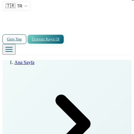
🇹🇷
TR
Giriş Yap
Ücretsiz Kayıt Ol
Ana Sayfa