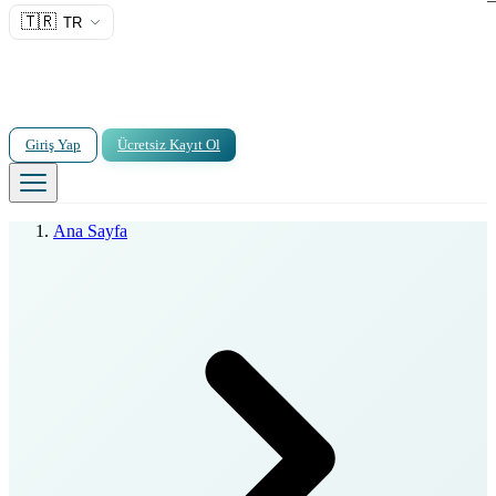
🇹🇷
TR
Giriş Yap
Ücretsiz Kayıt Ol
Ana Sayfa