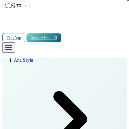
🇹🇷
TR
Giriş Yap
Ücretsiz Kayıt Ol
Ana Sayfa