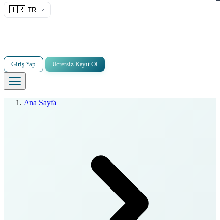
🇹🇷
TR
Giriş Yap
Ücretsiz Kayıt Ol
Ana Sayfa