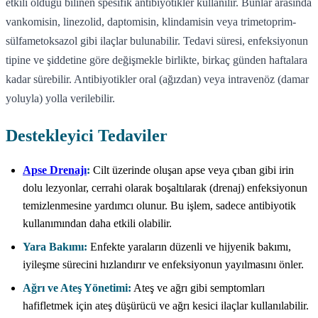
etkili olduğu bilinen spesifik antibiyotikler kullanılır. Bunlar arasında
vankomisin, linezolid, daptomisin, klindamisin veya trimetoprim-
sülfametoksazol gibi ilaçlar bulunabilir. Tedavi süresi, enfeksiyonun
tipine ve şiddetine göre değişmekle birlikte, birkaç günden haftalara
kadar sürebilir. Antibiyotikler oral (ağızdan) veya intravenöz (damar
yoluyla) yolla verilebilir.
Destekleyici Tedaviler
Apse Drenajı
:
Cilt üzerinde oluşan apse veya çıban gibi irin
dolu lezyonlar, cerrahi olarak boşaltılarak (drenaj) enfeksiyonun
temizlenmesine yardımcı olunur. Bu işlem, sadece antibiyotik
kullanımından daha etkili olabilir.
Yara Bakımı:
Enfekte yaraların düzenli ve hijyenik bakımı,
iyileşme sürecini hızlandırır ve enfeksiyonun yayılmasını önler.
Ağrı ve Ateş Yönetimi:
Ateş ve ağrı gibi semptomları
hafifletmek için ateş düşürücü ve ağrı kesici ilaçlar kullanılabilir.