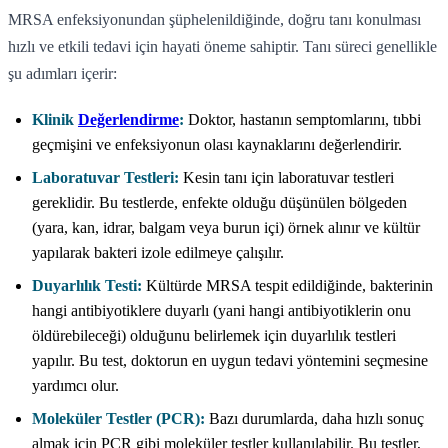
MRSA enfeksiyonundan şüphelenildiğinde, doğru tanı konulması
hızlı ve etkili tedavi için hayati öneme sahiptir. Tanı süreci genellikle
şu adımları içerir:
Klinik
Değerlendirme
:
Doktor, hastanın semptomlarını, tıbbi
geçmişini ve enfeksiyonun olası kaynaklarını değerlendirir.
Laboratuvar Testleri:
Kesin tanı için laboratuvar testleri
gereklidir. Bu testlerde, enfekte olduğu düşünülen bölgeden
(yara, kan, idrar, balgam veya burun içi) örnek alınır ve kültür
yapılarak bakteri izole edilmeye çalışılır.
Duyarlılık Testi:
Kültürde MRSA tespit edildiğinde, bakterinin
hangi antibiyotiklere duyarlı (yani hangi antibiyotiklerin onu
öldürebileceği) olduğunu belirlemek için duyarlılık testleri
yapılır. Bu test, doktorun en uygun tedavi yöntemini seçmesine
yardımcı olur.
Moleküler Testler (PCR):
Bazı durumlarda, daha hızlı sonuç
almak için PCR gibi moleküler testler kullanılabilir. Bu testler,