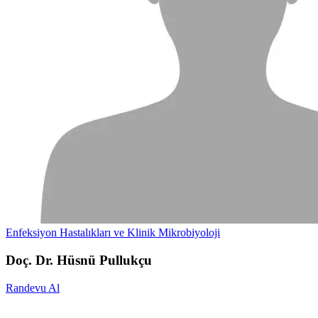
Enfeksiyon Hastalıkları ve Klinik Mikrobiyoloji
Doç. Dr. Hüsnü Pullukçu
Randevu Al