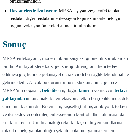
bırakılmamalıdır.
Hastanelerde İzolasyon:
MRSA taşıyan veya enfekte olan
hastalar, diğer hastaların enfeksiyon kapmasını önlemek için
uygun izolasyon önlemleri altında tutulmalıdır.
Sonuç
MRSA enfeksiyonu, modern tıbbın karşılaştığı önemli zorluklardan
biridir. Antibiyotiklere karşı geliştirdiği direnç, onu hem tedavi
edilmesi güç hem de potansiyel olarak ciddi bir sağlık tehdidi haline
getirmektedir. Ancak bu durum, umutsuzluk anlamına gelmez.
MRSA'nın doğasını,
belirtileri
ni, doğru
tanısı
nı ve mevcut
tedavi
yaklaşımları
nı anlamak, bu enfeksiyonla etkin bir şekilde mücadele
etmenin ilk adımıdır. Erken tanı, kişiselleştirilmiş antibiyotik tedavisi
ve destekleyici önlemler, enfeksiyonun kontrol altına alınmasında
kritik rol oynar. Unutmamak gerekir ki, kişisel hijyen kurallarına
dikkat etmek, yaraları doğru şekilde bakımını yapmak ve en