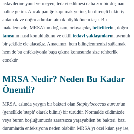
tedavilerine yanıt vermeyen, tedavi edilmesi daha zor bir düşman
haline getirir. Ancak paniğe kapılmak yerine, bu dirençli bakteriyi
anlamak ve doğru adımları atmak büyük önem taşır. Bu
makalemizde, MRSA'nın doğasını, ortaya çıkış
belirtileri
ni, doğru
tanısı
nın nasıl konulduğunu ve etkili
tedavi yaklaşımları
nı ayrıntılı
bir şekilde ele alacağız. Amacımız, hem bilinçlenmenizi sağlamak
hem de bu enfeksiyonla başa çıkma konusunda size rehberlik
etmektir.
MRSA Nedir? Neden Bu Kadar
Önemli?
MRSA, aslında yaygın bir bakteri olan
Staphylococcus aureus
'un
(genellikle 'staph' olarak bilinir) bir türüdür. Normalde cildimizde
veya burun boşluğumuzda zararsızca yaşayabilen bu bakteri, bazı
durumlarda enfeksiyona neden olabilir. MRSA'yı özel kılan şey ise,