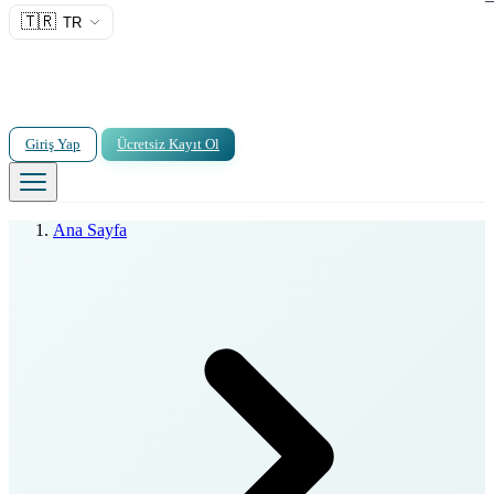
🇹🇷
TR
Giriş Yap
Ücretsiz Kayıt Ol
Ana Sayfa