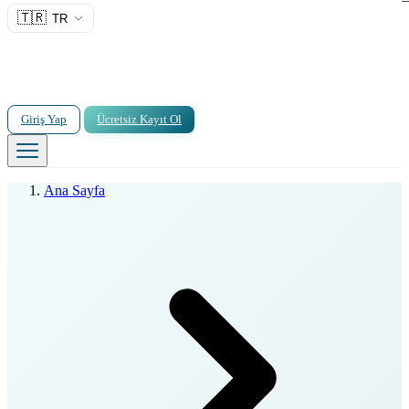
🇹🇷
TR
Giriş Yap
Ücretsiz Kayıt Ol
Ana Sayfa