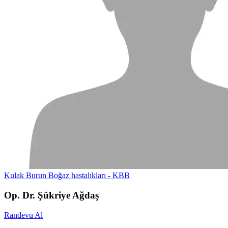
Kulak Burun Boğaz hastalıkları - KBB
Op. Dr. Şükriye Ağdaş
Randevu Al