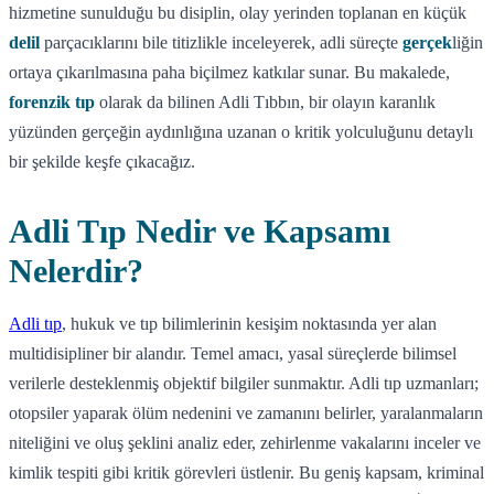
hizmetine sunulduğu bu disiplin, olay yerinden toplanan en küçük
delil
parçacıklarını bile titizlikle inceleyerek, adli süreçte
gerçek
liğin
ortaya çıkarılmasına paha biçilmez katkılar sunar. Bu makalede,
forenzik tıp
olarak da bilinen Adli Tıbbın, bir olayın karanlık
yüzünden gerçeğin aydınlığına uzanan o kritik yolculuğunu detaylı
bir şekilde keşfe çıkacağız.
Adli Tıp Nedir ve Kapsamı
Nelerdir?
Adli tıp
, hukuk ve tıp bilimlerinin kesişim noktasında yer alan
multidisipliner bir alandır. Temel amacı, yasal süreçlerde bilimsel
verilerle desteklenmiş objektif bilgiler sunmaktır. Adli tıp uzmanları;
otopsiler yaparak ölüm nedenini ve zamanını belirler, yaralanmaların
niteliğini ve oluş şeklini analiz eder, zehirlenme vakalarını inceler ve
kimlik tespiti gibi kritik görevleri üstlenir. Bu geniş kapsam, kriminal