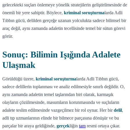
gelecekteki suçları önlemeye yönelik stratejilerin geliştirilmesinde de
önemli bir yere sahiptir. Böylece,
kriminal soruşturma
larda Adli
Tıbbın gücü, delilden gerçeğe uzanan yolculukta sadece bilimsel bir
araç değil, aynı zamanda adaletin tecellisinde temel bir sütun görevi
görür.
Sonuç: Bilimin Işığında Adalete
Ulaşmak
Görüldüğü üzere,
kriminal soruşturma
larda Adli Tıbbın gücü,
sadece delillerin toplanması ve analiz edilmesiyle sınırlı değildir. O,
aynı zamanda adaletin temel taşlarından biri olarak, karmaşık
olayların çözülmesinde, masumların korunmasında ve suçluların
adalete teslim edilmesinde vazgeçilmez bir rol oynar. Her bir
delil
,
adli tıp uzmanlarının elinde bir bilmece parçasına dönüşür ve bu
parçalar bir araya geldiğinde,
gerçek
liğin
tam
resmi ortaya çıkar.