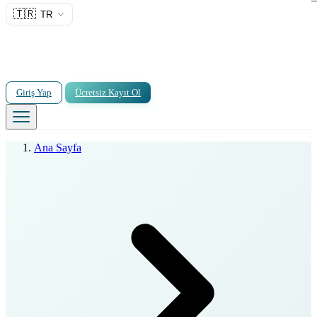
🇹🇷
TR
Giriş Yap
Ücretsiz Kayıt Ol
Ana Sayfa