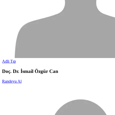
Adli Tıp
Doç. Dr. İsmail Özgür Can
Randevu Al