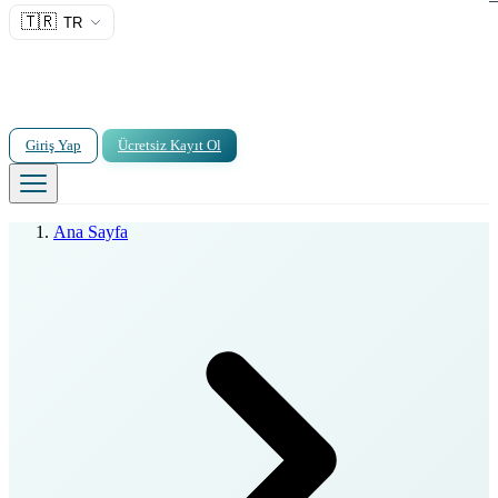
🇹🇷
TR
Giriş Yap
Ücretsiz Kayıt Ol
Ana Sayfa