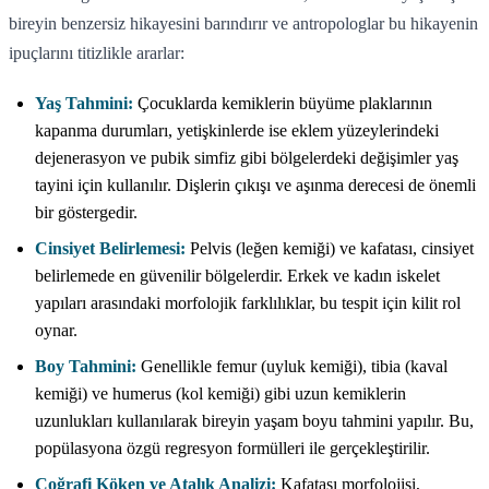
bireyin benzersiz hikayesini barındırır ve antropologlar bu hikayenin
ipuçlarını titizlikle ararlar:
Yaş Tahmini:
Çocuklarda kemiklerin büyüme plaklarının
kapanma durumları, yetişkinlerde ise eklem yüzeylerindeki
dejenerasyon ve pubik simfiz gibi bölgelerdeki değişimler yaş
tayini için kullanılır. Dişlerin çıkışı ve aşınma derecesi de önemli
bir göstergedir.
Cinsiyet Belirlemesi:
Pelvis (leğen kemiği) ve kafatası, cinsiyet
belirlemede en güvenilir bölgelerdir. Erkek ve kadın iskelet
yapıları arasındaki morfolojik farklılıklar, bu tespit için kilit rol
oynar.
Boy Tahmini:
Genellikle femur (uyluk kemiği), tibia (kaval
kemiği) ve humerus (kol kemiği) gibi uzun kemiklerin
uzunlukları kullanılarak bireyin yaşam boyu tahmini yapılır. Bu,
popülasyona özgü regresyon formülleri ile gerçekleştirilir.
Coğrafi Köken ve Atalık Analizi:
Kafatası morfolojisi,