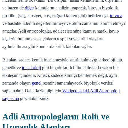
incelenmesine odaklanır. Bu disiplin, insan kemiklerinin, dişlerinin
ve bazen de
diğer
kalıntıların analizini yaparak, bireyin biyolojik
profilini (yaş, cinsiyet, boy, coğrafi köken gibi) belirlemeyi,
travma
ve hastalık izlerini değerlendirmeyi ve ölüm zamanını tahmin etmeyi
amaçlar. Adli antropologlar, adalet sistemine kanıt sunarak, kayıp
kişilerin bulunması, suçluların tespiti veya tarihi olayların
aydınlatılması gibi konularda kritik katkılar sağlar.
Bu alan, sadece kemik incelemesiyle sınırlı kalmayıp, arkeoloji, tıp,
genetik ve
toksikoloji
gibi birçok farklı bilim dalıyla da yakın bir
etkileşim içindedir. Amacı, sadece kimliği belirlemek değil, aynı
zamanda olayın
genel
resmini tamamlayacak biyolojik verileri
sağlamaktır. Daha fazla bilgi için
Wikipedia'daki Adli Antropoloji
sayfasına
göz atabilirsiniz.
Adli Antropologların Rolü ve
Uzmanlık Alanları