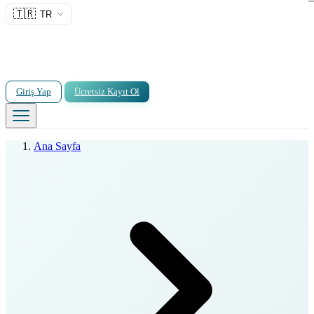
🇹🇷
TR
Giriş Yap
Ücretsiz Kayıt Ol
Ana Sayfa