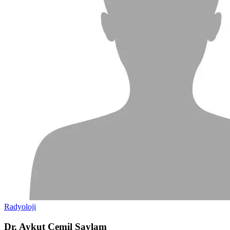
Radyoloji
Dr. Aykut Cemil Saylam