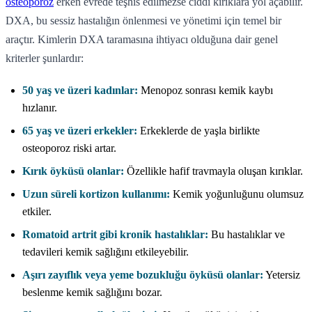
osteoporoz
erken evrede teşhis edilmezse ciddi kırıklara yol açabilir.
DXA, bu sessiz hastalığın önlenmesi ve yönetimi için temel bir
araçtır. Kimlerin DXA taramasına ihtiyacı olduğuna dair genel
kriterler şunlardır:
50 yaş ve üzeri kadınlar:
Menopoz sonrası kemik kaybı
hızlanır.
65 yaş ve üzeri erkekler:
Erkeklerde de yaşla birlikte
osteoporoz riski artar.
Kırık öyküsü olanlar:
Özellikle hafif travmayla oluşan kırıklar.
Uzun süreli kortizon kullanımı:
Kemik yoğunluğunu olumsuz
etkiler.
Romatoid artrit gibi kronik hastalıklar:
Bu hastalıklar ve
tedavileri kemik sağlığını etkileyebilir.
Aşırı zayıflık veya yeme bozukluğu öyküsü olanlar:
Yetersiz
beslenme kemik sağlığını bozar.