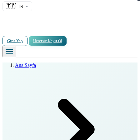
🇹🇷
TR
Giriş Yap
Ücretsiz Kayıt Ol
Ana Sayfa