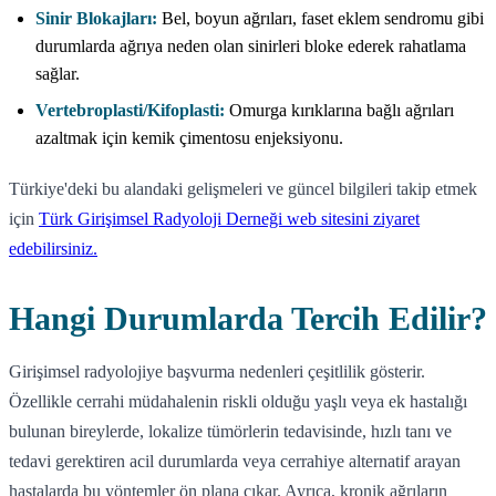
Sinir Blokajları:
Bel, boyun ağrıları, faset eklem sendromu gibi
durumlarda ağrıya neden olan sinirleri bloke ederek rahatlama
sağlar.
Vertebroplasti/Kifoplasti:
Omurga kırıklarına bağlı ağrıları
azaltmak için kemik çimentosu enjeksiyonu.
Türkiye'deki bu alandaki gelişmeleri ve güncel bilgileri takip etmek
için
Türk Girişimsel Radyoloji Derneği web sitesini ziyaret
edebilirsiniz.
Hangi Durumlarda Tercih Edilir?
Girişimsel radyolojiye başvurma nedenleri çeşitlilik gösterir.
Özellikle cerrahi müdahalenin riskli olduğu yaşlı veya ek hastalığı
bulunan bireylerde, lokalize tümörlerin tedavisinde, hızlı tanı ve
tedavi gerektiren acil durumlarda veya cerrahiye alternatif arayan
hastalarda bu yöntemler ön plana çıkar. Ayrıca, kronik ağrıların