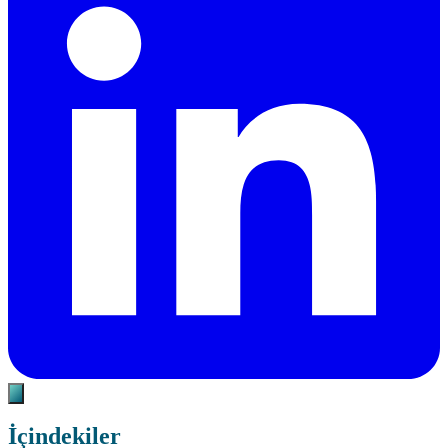
İçindekiler