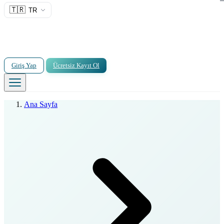
🇹🇷
TR
Giriş Yap
Ücretsiz Kayıt Ol
Ana Sayfa