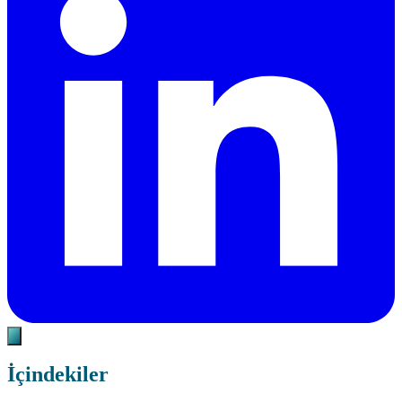
İçindekiler