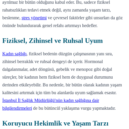
ayrılmaz bir bütün olduğunu kabul eder. Bu, sadece fiziksel
rahatsızlıkları tedavi etmek değil, aynı zamanda yaşam tarzı,
beslenme,
stres yönetimi
ve çevresel faktörler gibi unsurları da göz
önünde bulundurarak genel refahı artırmayı hedefler.
Fiziksel, Zihinsel ve Ruhsal Uyum
Kadın sağlığı
, fiziksel bedenin düzgün çalışmasının yanı sıra,
zihinsel berraklık ve ruhsal dengeyi de içerir. Hormonal
dalgalanmalar, adet döngüsü, gebelik ve menopoz gibi doğal
süreçler, bir kadının hem fiziksel hem de duygusal durumunu
derinden etkileyebilir. Bu nedenle, bir bütün olarak kadının yaşam
kalitesini artırmak için tüm bu alanlarda uyum sağlamak esastır.
İstanbul İl Sağlık Müdürlüğü'nün kadın sağlığına dair
bilgilendirmeleri
de bu bütüncül yaklaşıma vurgu yapmaktadır.
Koruyucu Hekimlik ve Yaşam Tarzı