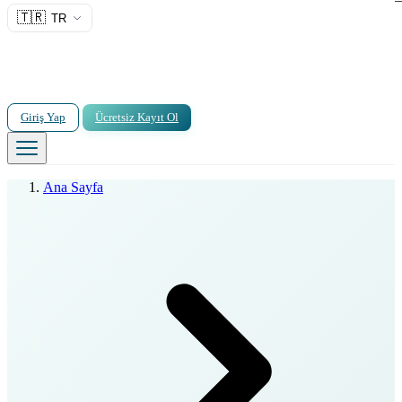
🇹🇷
TR
Giriş Yap
Ücretsiz Kayıt Ol
Ana Sayfa