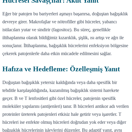
Hücresel Savaşçılar: Akut Yanıt
Eğer bir patojen bu bariyerleri aşmayı başarırsa, doğuştan bağışıklık
devreye girer. Makrofajlar ve nötrofiller gibi hücreler, yabancı
istilacıları yutar ve sindirir (fagositoz). Bu süreç, genellikle
iltihaplanma olarak bildiğimiz kızarıklık, şişlik, ısı artışı ve ağrı ile
sonuçlanır. İltihaplanma, bağışıklık hücrelerini enfeksiyon bölgesine
çekerek patojenlerle daha etkin mücadele edilmesini sağlar.
Hafıza ve Hedefleme: Özelleşmiş Yanıt
Doğuştan bağışıklık yetersiz kaldığında veya daha spesifik bir
tehditle karşılaşıldığında, kazanılmış bağışıklık sistemi harekete
geçer. B ve T lenfositleri gibi özel hücreler, patojenin spesifik
moleküler yapılarını (antijenleri) tanır. B hücreleri antikor adı verilen
proteinler üreterek patojenleri etkisiz hale getirir veya işaretler. T
hücreleri ise enfekte olmuş hücreleri doğrudan yok eder veya diğer
bağışıklık hücrelerinin işlevlerini düzenler. Bu adaptif yanıt, aynı