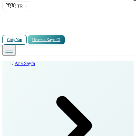
🇹🇷
TR
Giriş Yap
Ücretsiz Kayıt Ol
Ana Sayfa