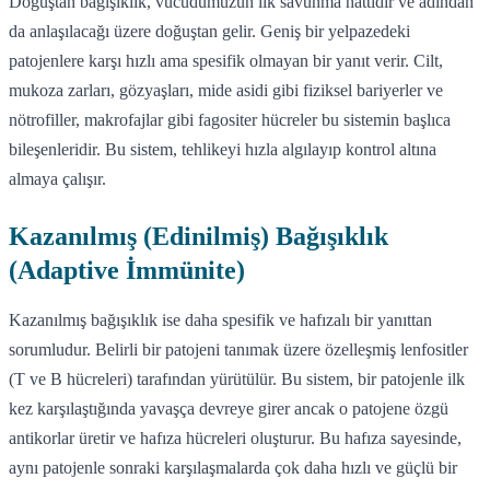
Doğuştan bağışıklık, vücudumuzun ilk savunma hattıdır ve adından
da anlaşılacağı üzere doğuştan gelir. Geniş bir yelpazedeki
patojenlere karşı hızlı ama spesifik olmayan bir yanıt verir. Cilt,
mukoza zarları, gözyaşları, mide asidi gibi fiziksel bariyerler ve
nötrofiller, makrofajlar gibi fagositer hücreler bu sistemin başlıca
bileşenleridir. Bu sistem, tehlikeyi hızla algılayıp kontrol altına
almaya çalışır.
Kazanılmış (Edinilmiş) Bağışıklık
(Adaptive İmmünite)
Kazanılmış bağışıklık ise daha spesifik ve hafızalı bir yanıttan
sorumludur. Belirli bir patojeni tanımak üzere özelleşmiş lenfositler
(T ve B hücreleri) tarafından yürütülür. Bu sistem, bir patojenle ilk
kez karşılaştığında yavaşça devreye girer ancak o patojene özgü
antikorlar üretir ve hafıza hücreleri oluşturur. Bu hafıza sayesinde,
aynı patojenle sonraki karşılaşmalarda çok daha hızlı ve güçlü bir