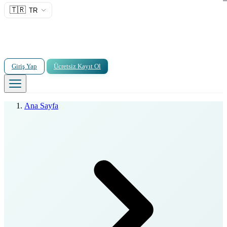
🇹🇷
TR
Giriş Yap
Ücretsiz Kayıt Ol
Ana Sayfa