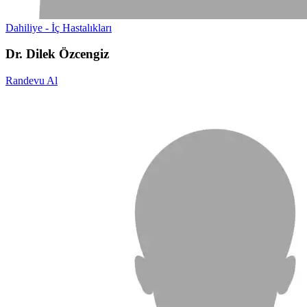
Dahiliye - İç Hastalıkları
Dr. Dilek Özcengiz
Randevu Al