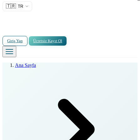
🇹🇷
TR
Giriş Yap
Ücretsiz Kayıt Ol
Ana Sayfa