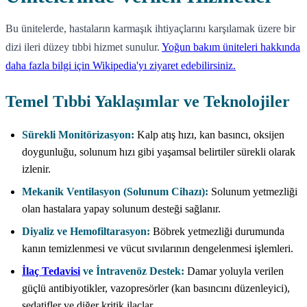
Bu ünitelerde, hastaların karmaşık ihtiyaçlarını karşılamak üzere bir
dizi ileri düzey tıbbi hizmet sunulur.
Yoğun bakım üniteleri hakkında
daha fazla bilgi için Wikipedia'yı ziyaret edebilirsiniz.
Temel Tıbbi Yaklaşımlar ve Teknolojiler
Sürekli Monitörizasyon:
Kalp atış hızı, kan basıncı, oksijen
doygunluğu, solunum hızı gibi yaşamsal belirtiler sürekli olarak
izlenir.
Mekanik Ventilasyon (Solunum Cihazı):
Solunum yetmezliği
olan hastalara yapay solunum desteği sağlanır.
Diyaliz ve Hemofiltarasyon:
Böbrek yetmezliği durumunda
kanın temizlenmesi ve vücut sıvılarının dengelenmesi işlemleri.
İlaç Tedavisi
ve İntravenöz Destek:
Damar yoluyla verilen
güçlü antibiyotikler, vazopresörler (kan basıncını düzenleyici),
sedatifler ve diğer kritik ilaçlar.