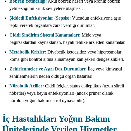
Böbrek Yetmezliği:
Akut böbrek hasarı veya kronik böbrek
yetmezliğinin kritik seviyelere ulaşması.
Şiddetli Enfeksiyonlar (Sepsis):
Vücudun enfeksiyona aşırı
tepki vererek organlara zarar verdiği durumlar.
Ciddi Sindirim Sistemi Kanamaları:
Mide veya
bağırsaklardan kaynaklanan, hayati tehlike arz eden kanamalar.
Metabolik Krizler:
Diyabetik ketoasidoz veya hiperosmolar
koma gibi kontrol altına alınamayan kan şekeri dengesizlikleri.
Zehirlenmeler ve Aşırı Doz Durumları:
İlaç veya kimyasal
zehirlenmelerin neden olduğu organ hasarları.
Nörolojik Aciller:
Ciddi felçler, status epileptikus (uzun süreli
nöbetler) veya beyin enfeksiyonları (ancak primer olarak
nöroloji yoğun bakım da rol oynayabilir).
İç Hastalıkları Yoğun Bakım
Ünitelerinde Verilen Hizmetler