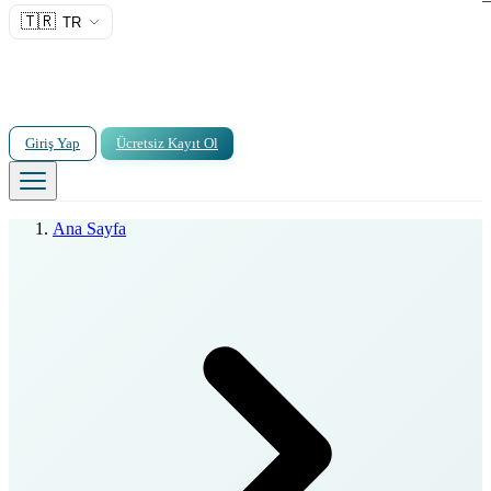
🇹🇷
TR
Giriş Yap
Ücretsiz Kayıt Ol
Ana Sayfa