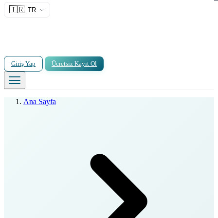
🇹🇷
TR
Giriş Yap
Ücretsiz Kayıt Ol
Ana Sayfa