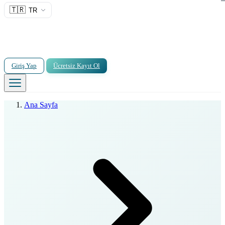
🇹🇷
TR
Giriş Yap
Ücretsiz Kayıt Ol
Ana Sayfa