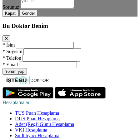
Sorunuz
Kapat
Gönder
Bu Doktor Benim
*
İsim
*
Soyisim
*
Telefon
*
Email
Yorum yap
Hesaplamalar
TUS Puan Hesaplama
DUS Puan Hesaplama
Adet (Regl) Günü Hesaplama
VKI Hesaplama
Su İhtiyacı Hesaplama