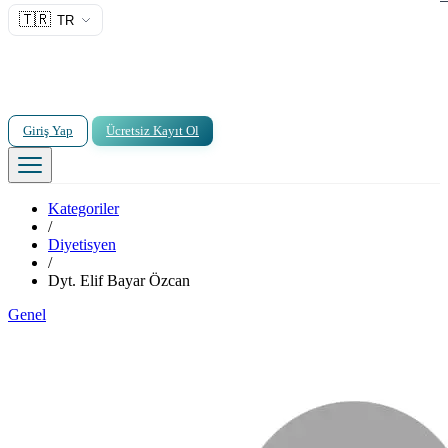
🇹🇷
TR
Giriş Yap
Ücretsiz Kayıt Ol
Kategoriler
/
Diyetisyen
/
Dyt. Elif Bayar Özcan
Genel