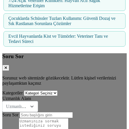
7/24 Açık Veteriner Klinikleri: Hayvan Acil Sağlık
Hizmetlerine Erişim
Çocuklarda Schüssler Tuzları Kullanımı: Güvenli Dozaj ve
Sık Rastlanan Sorunlara Çözümler
Evcil Hayvanlarda Kist ve Tümörler: Veteriner Tanı ve
Tedavi Süreci
Soru Sor
Sorunuz web sitemizde gözükecektir. Lütfen kişisel verilerinizi
paylaşamktan kaçınız
Kategoriler
Uzmanlık Alanı
Uzmanlık Se&#231;iniz
Soru Sor