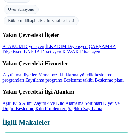
Over ablasyonu
Kök ucu iltihaplı dişlerin kanal tedavisi
Yakın Çevredeki İlçeler
ATAKUM Diyetisyen
İLKADIM Diyetisyen
ÇARŞAMBA
Diyetisyen
BAFRA Diyetisyen
KAVAK Diyetisyen
Yakın Çevredeki Hizmetler
Zayıflama diyetleri
Yeme bozukluklarına yönelik beslenme
programları
Zayıflama programı
Beslenme takibi
Beslenme planı
Yakın Çevredeki İlgi Alanları
Aşırı Kilo Alımı
Zayıflık Ve Kilo Alamama Sorunları
Diyet Ve
Doğru Beslenme
Kilo Problemleri
Sağlıklı Zayıflama
İlgili Makaleler