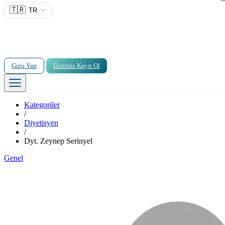
🇹🇷
TR
Giriş Yap
Ücretsiz Kayıt Ol
Kategoriler
/
Diyetisyen
/
Dyt. Zeynep Serinyel
Genel