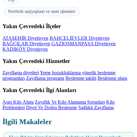
Periferik anjiyoplasti ve stent işlemleri
Yakın Çevredeki İlçeler
ATAŞEHİR Diyetisyen
BAHÇELİEVLER Diyetisyen
BAĞCILAR Diyetisyen
GAZİOSMANPAŞA Diyetisyen
KADIKÖY Diyetisyen
Yakın Çevredeki Hizmetler
Zayıflama diyetleri
Yeme bozukluklarına yönelik beslenme
programları
Zayıflama programı
Beslenme takibi
Beslenme planı
Yakın Çevredeki İlgi Alanları
Aşırı Kilo Alımı
Zayıflık Ve Kilo Alamama Sorunları
Kilo
Problemleri
Diyet Ve Doğru Beslenme
Sağlıklı Zayıflama
İlgili Makaleler