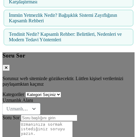
Karşılaştırması
İmmün Yetmezlik Nedir? Bağışıklık Sistemi Zayıflığının
Kapsamlı Rehberi
Tendinit Nedir? Kapsamlı Rehber: Belirtileri, Nedenleri ve
Modern Tedavi Yöntemleri
Soru Sor
Sorunuz web sitemizde gözükecektir. Lütfen kişisel verilerinizi
paylaşamktan kaçınız
Kategoriler
Uzmanlık Alanı
Uzmanlık Se&#231;iniz
Soru Sor