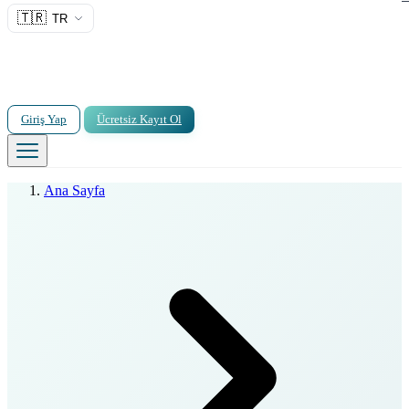
🇹🇷
TR
Giriş Yap
Ücretsiz Kayıt Ol
Ana Sayfa