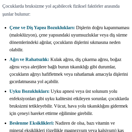
Çocuklarda bruksizme yol açabilecek fiziksel faktörler arasında
şunlar bulunur:
Çene ve Diş Yapısı Bozuklukları:
Dişlerin doğru kapanmaması
(maloklüzyon), çene yapısındaki uyumsuzluklar veya diş sürme
dönemlerindeki ağrılar, çocukların dişlerini sıkmasına neden
olabilir.
Ağrı ve Rahatsızlık:
Kulak ağrısı, diş çıkarma ağrısı, boğaz
ağrısı veya alerjilere bağlı burun tıkanıklığı gibi durumlar,
çocukların ağrıyı hafifletmek veya rahatlamak amacıyla dişlerini
gıcırdatmasına yol açabilir.
Uyku Bozuklukları:
Uyku apnesi veya üst solunum yolu
enfeksiyonları gibi uyku kalitesini etkileyen sorunlar, çocuklarda
bruksizmi tetikleyebilir. Vücut, hava yolu tıkanıklığını gidermek
için çeneyi hareket ettirme eğilimine girebilir.
Beslenme Eksiklikleri:
Nadiren de olsa, bazı vitamin ve
mineral eksiklikleri (özellikle magnezyum veya kalsiyum) kas