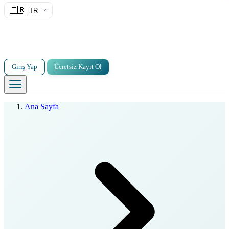
🇹🇷
TR
Giriş Yap
Ücretsiz Kayıt Ol
Ana Sayfa